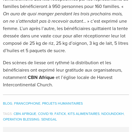
familles bénéficieront à 950 personnes pour 160 familles. «
On aura de quoi manger pendant les trois prochains mois,
on ne s’attendait pas à recevoir autant…
» c’est exprimé une
femme. L’un après l’autre, les bénéficiaires quittaient la tente
dressée dans une vaste cour pour aller réceptionner leur lot
composé de 25
kg de riz, 25 kg d’oignon, 3 kg de lait, 5 litres
d’huiles et 5 paquets de sucre.
Des scènes de liesse ont rythmé la distribution et les
bénéficiaires ont exprimé leur gratitude aux organisateurs,
notamment
CBN Afrique
et l’église locale de Harvest
Intercontinental Church.
BLOG
,
FRANCOPHONE
,
PROJETS HUMANITAIRES
TAGS:
CBN AFRIQUE
,
COVID 19
,
FATICK
,
KITS ALIMENTAIRES
,
NDOUNDOKH
,
OPERATION BLESSING
,
SENEGAL